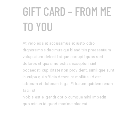
GIFT CARD – FROM ME
TO YOU
At vero eos et accusamus et iusto odio
dignissimos ducimus qui blanditiis praesentium
voluptatum deleniti atque corrupti quos sed
dolores et quas molestias excepturi sint
occaecati cupiditate non provident, similique sunt
in culpa qui officia deserunt mollitia, id est
laborum et dolorum fuga. Et harum quidem rerum
facilis!
Nobis est eligendi optio cumque nihil impedit
quo minus id quod maxime placeat.