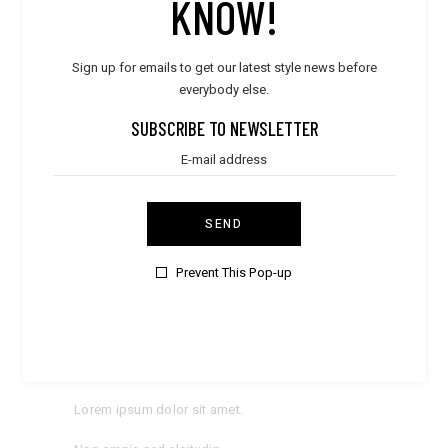
KNOW!
ABOUT THE YOMAKO GIFT CARDS
Sign up for emails to get our latest style news before
everybody else.
Sed ut perspiciatis unde omnis iste natus error sit
voluptatem accusantium doloremque laudantium,
SUBSCRIBE TO NEWSLETTER
totam rem aperiam, eaque ipsa quae ab illo.
Inventore veritatis et quasi architecto beatae vitae
dicta sunt explicabo.
Qui dolorem ipsum quia dolor sit amet,
SEND
consectetur, adipisci velit, sed quia non
numquam eius modi una tempora incidunt.
Prevent This Pop-up
Voluptas tua nulla pariatur.
Sed quia consequuntur magni dolores eos qui
rationene.
Lorem ipsum dolor sit amet.