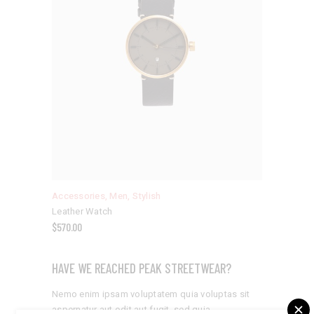
Accessories
,
Men
,
Stylish
Leather Watch
$
570.00
HAVE WE REACHED PEAK STREETWEAR?
Nemo enim ipsam voluptatem quia voluptas sit
aspernatur aut odit aut fugit, sed quia