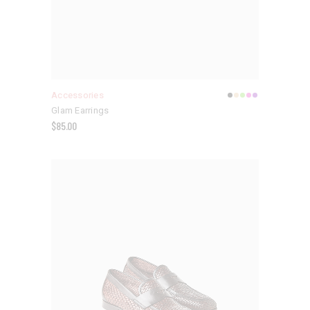
Accessories
Glam Earrings
$
85.00