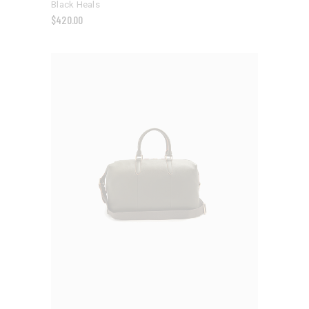
Black Heals
$
420.00