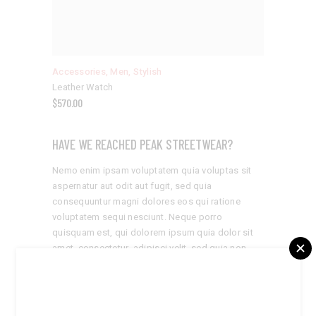
Accessories
,
Men
,
Stylish
Leather Watch
$
570.00
HAVE WE REACHED PEAK STREETWEAR?
Nemo enim ipsam voluptatem quia voluptas sit
aspernatur aut odit aut fugit, sed quia
consequuntur magni dolores eos qui ratione
voluptatem sequi nesciunt. Neque porro
quisquam est, qui dolorem ipsum quia dolor sit
amet, consectetur, adipisci velit, sed quia non
numquam eius modi tempora incidunt ut labore et
dolore magnam
Cotton Jersey T-shirt